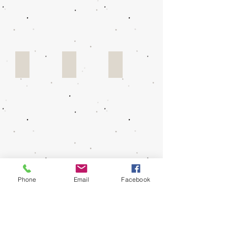
Benodigdheden
Aardewerk
Atelier-inrichting
Phone
Email
Facebook
Bakken
Cadeaubon