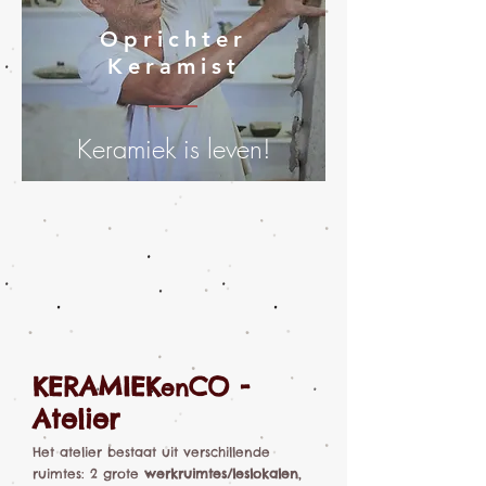
Oprichter
Keramist
Keramiek is leven!
KERAMIEK
CO -
en
Atelier
Het atelier bestaat uit verschillende
ruimtes: 2 grote
werkruimtes/leslokalen
,