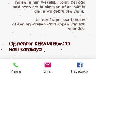
Indien je niet wekelijks komt,
bel dan
best even
om te checken of de ruimte
die je wil gebruiken vrij is.
Je kan 5€ per uur betalen
of een vrij-atelier-kaart kopen van 110€
voor 30u.
Oprichter KERAMIEK
CO
en
Halil Karakaya
Master Keramiek - Afgestudeerd in 1991
Universiteit voor Schone Kunsten te
Eskisehir.
Phone
Email
Facebook
7 jaar atelierchef in de kunstschool te
Kocali en Kusadasi.
Van
1998-2008
aanbieder van opleidingen
en workshops in eigen atelier ‘Arthouse’
in Kusadasi, Turkije.
Sinds 2008 in België, waar hij
samenwerkte met verschillende
organisaties, scholen en les gaf in
meerdere keramiekcentra.
Als oprichter van KERAMIEK
CO'
en
staat hij garant voor leerrijke, gezellige