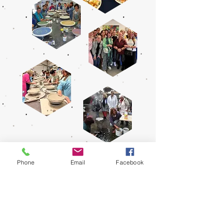
Wij begeleiden ook
Phone
Email
Facebook
speciale projecten met een
kunstwerk als resultaat
Plaats
: In het
atelier
(uitzonderlijk op locatie)