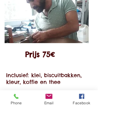
Prijs 75€
Inclusief: klei, biscuitbakken,
kleur, koffie en thee
Exclusief: transparant glazuur
en 2de bak
Phone
Email
Facebook
Uw inschrijving is pas
definitief na ontvangst van
het inschrijvingsgeld op
onderstaande rekening of in