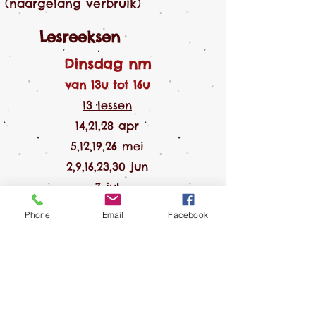
(naargelang verbruik)
Lesreeksen
Dinsdag nm
van 13u tot 16u
13 lessen​​​​​
14,21,28 apr
5,12,19,26 mei
2,9,16,23,30 jun
7 jul
Phone
Email
Facebook
Lesgever
Halil
Karakaya