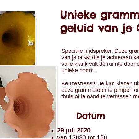
Unieke gramm
geluid van je 
Speciale luidspreker. Deze gra
van je GSM die je achteraan k
volle klank vult de ruimte doo
unieke hoorn.
Keuzestress!!! Je kan kiezen u
deze grammofoon te pimpen om h
thuis of iemand te verrassen me
Datum
29 juli 2020
van 13u30 tot 16u