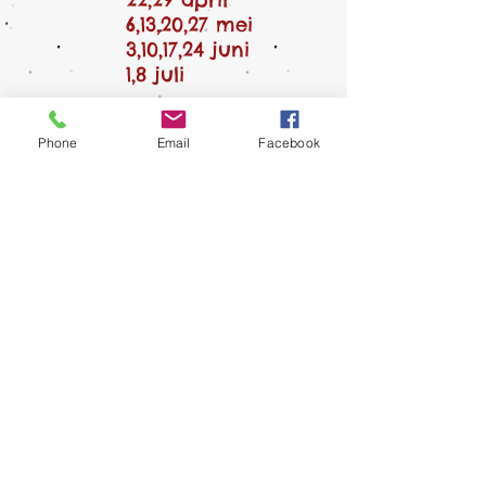
6,13,20,27 mei
3,10,17,24 juni
1,8 juli
Phone
Email
Facebook
Prijs
320€ voor 12 lessen
Inclusief: : professionele begeleiding,
materialen in het atelier,
koffie en thee
Exclusief: klei, glazuur en bakken
(naargelang verbruik)
Lesgever
Mehmet Demir