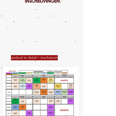
INSCHRIJVINGEN.
aanbod in detail + inschrijven